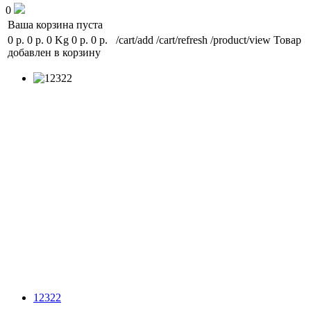
0
Ваша корзина пуста
0 р.
0 р.
0 Kg
0 р.
0 р.
/cart/add
/cart/refresh
/product/view
Товар
добавлен в корзину
12322