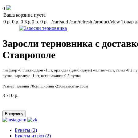
0
Ваша корзина пуста
0 р.
0 р.
0 Kg
0 р.
0 р.
/cart/add
/cart/refresh
/product/view
Товар д
Заросли терновника с доставк
Ставрополе
пиафлор -0.5шт,поддон -1шт, орхидея (цимбидиум) желтая –зшт, салал -0.2 пучк
пучка, карелиус -1шт, ветки акации 0.5 пучка
Размер: длинна 70см, ширина -25см,высота-15см
3 710 р.
Букеты (2)
Букеты из роз (2)