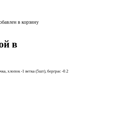
обавлен в корзину
ой в
а, хлопок -1 ветка (5шт), берграс -0.2