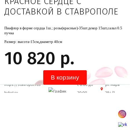
КРАСНОЕ СЕРДЦЕ С
ДОСТАВКОЙ В СТАВРОПОЛЕ
Пиафлор в форме сердца 1ш.; розы(красные)-35шт.декор 15шт,салал 0.5
пучка
Размер: высота-15см,диаметр 40см
10 820 р.
https://stavropol.rus-
c 8:00 до
ул. Мира
buket.ru
20:00
284/1